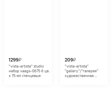
1299
₽
209
₽
"vista-artista" studio
"vista-artista"
набор vaags-0675 6 цв.
"gallery"/"галерея"
х 75 мл глянцевые
художественная
группа 3 в тубе vgwt 10
мл 223 кадмий
оранжевый