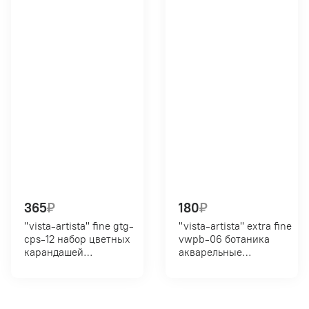
365
₽
180
₽
"vista-artista" fine gtg-
"vista-artista" extra fine
cps-12 набор цветных
vwpb-06 ботаника
карандашей
акварельные
заточенный 12 цв. 01
карандаши набор
попова
заточенный 6 цв. 03
шиповник