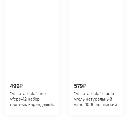
499
₽
579
₽
"vista-artista" fine
"vista-artista" studio
vfcpe-12 набор
уголь натуральный
цветных карандашей
vanc-10 10 шт. мягкий
земляные тона
заточенный 12 цв.