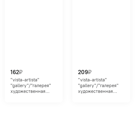
162
₽
209
₽
"vista-artista"
"vista-artista"
"gallery"/"галерея"
"gallery"/"галерея"
художественная
художественная
группа 5 в тубе vag-46
группа 2 в тубе vgwt 10
46 мл 609_ярко-
мл 104 белила
зеленая (bright green)
титановые