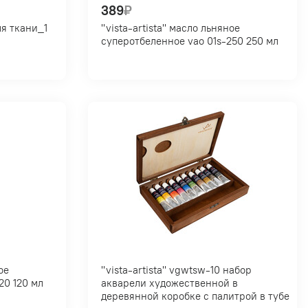
389
₽
"vista-artista" масло льняное
суперотбеленное vao 01s-250 250 мл
"vista-artista" vgwtsw-10 набор
суперотбеленное vao 01s-120 120 мл
акварели художественной в
деревянной коробке с палитрой в тубе