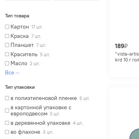
Тип товара
Картон
17 шт.
Краска
7 шт.
Планшет
189
₽
7 шт.
Краситель
"vista-artista" краситель дл
5 шт.
krd 10 г 
Масло
2 шт.
Холст
1 шт.
Чернила
1 шт.
Тип упаковки
Пигмент
1 шт.
в полиэтиленовой пленке
6 шт.
Лак
1 шт.
в картонной упаковке с
европодвесом
5 шт.
в деревянной упаковке
4 шт.
во флаконе
3 шт.