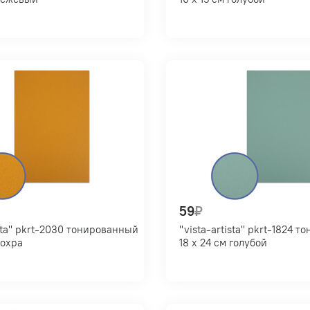
59
₽
ированный
"vista-artista" pkrt-1824 тонированный
см охра
18 х 24 см голубой