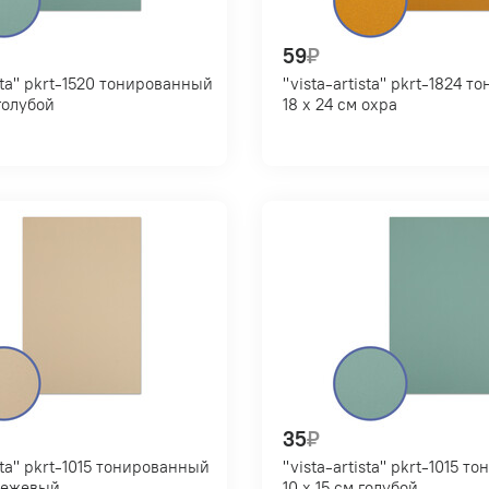
59
₽
ированный
"vista-artista" pkrt-1824 тонированный
см голубой
18 х 24 см охра
35
₽
ированный
"vista-artista" pkrt-1015 тонированный
см бежевый
10 х 15 см голубой