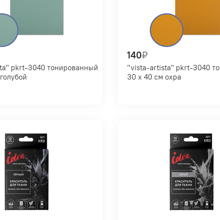
140
₽
ированный
"vista-artista" pkrt-3040 тонированный
 см голубой
30 х 40 см охра