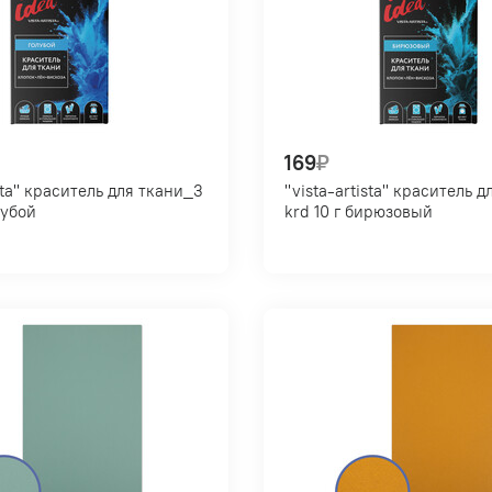
169
₽
я ткани_3
"vista-artista" краситель для ткани_1
голубой
krd 10 г бирюзовый