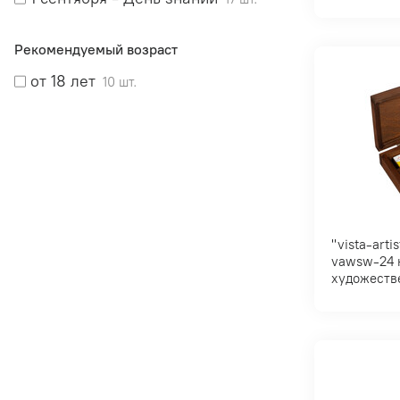
Рекомендуемый возраст
от 18 лет
10 шт.
"vista-artista" "gallery"/"
vawsw-24 набор акварели
художеств