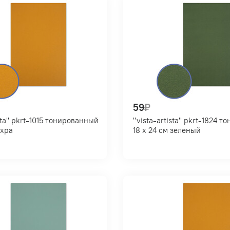
59
₽
ированный
"vista-artista" pkrt-1824 тонированный
м охра
18 х 24 см зеленый