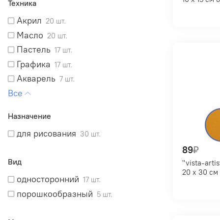
Техника
Акрил
20 шт.
Масло
20 шт.
Пастель
17 шт.
Графика
17 шт.
Акварель
7 шт.
Гуашь
2 шт.
Дизайнерская
2 шт.
Назначение
Темпера
1 шт.
для рисования
30 шт.
Универсальная
1 шт.
89
₽
Живопись
1 шт.
Вид
"vista-artista" pkrt-2030 тон
20 х 30 
односторонний
17 шт.
порошкообразный
5 шт.