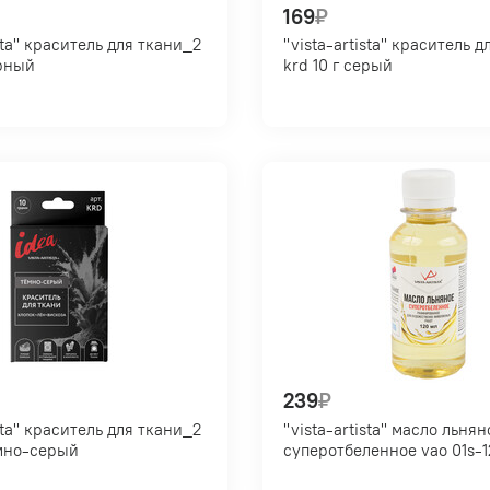
169
₽
я ткани_2
"vista-artista" краситель для ткани_1
черный
krd 10 г серый
239
₽
я ткани_2
"vista-artista" масло льняное
 темно-серый