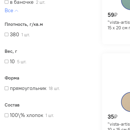
в баночке
2 шт.
в термоусадочной пленке
2 шт.
59
₽
в кюветах
2 шт.
"vista-artista" pkrt-1520 тон
Плотность, г/кв.м
в металлической коробочке
15 х 20 
1 шт.
380
1 шт.
Вес, г
10
5 шт.
Форма
прямоугольник
18 шт.
Состав
100\% хлопок
1 шт.
35
₽
"vista-artista" pkrt-1015 тон
10 х 15 