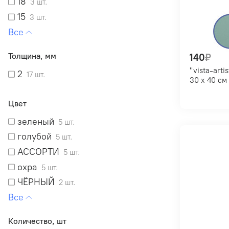
18
3 шт.
15
3 шт.
40
2 шт.
50
1 шт.
Толщина, мм
140
₽
55
1 шт.
"vista-artista" pkrt-3040 тон
2
17 шт.
39
1 шт.
30 х 40
Цвет
зеленый
5 шт.
голубой
5 шт.
АССОРТИ
5 шт.
охра
5 шт.
ЧЁРНЫЙ
2 шт.
серый
2 шт.
бежевый
2 шт.
Количество, шт
БЕЛЫЙ
1 шт.