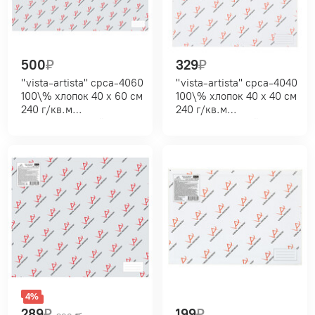
500
₽
329
₽
"vista-artista" cpca-4060
"vista-artista" cpca-4040
100\% хлопок 40 х 60 см
100\% хлопок 40 х 40 см
240 г/кв.м
240 г/кв.м
мелкозернистый
мелкозернистый
4%
289
₽
199
₽