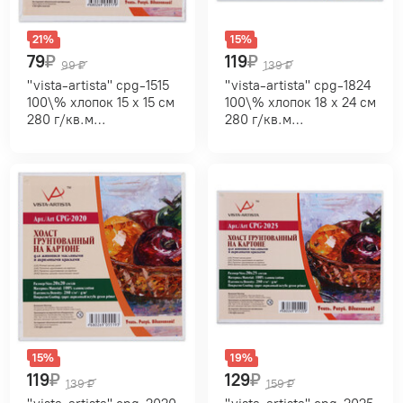
21%
15%
79
₽
119
₽
99
₽
139
₽
"vista-artista" cpg-1515
"vista-artista" cpg-1824
100\% хлопок 15 х 15 см
100\% хлопок 18 х 24 см
280 г/кв.м
280 г/кв.м
мелкозернистый
мелкозернистый
15%
19%
119
₽
129
₽
139
₽
159
₽