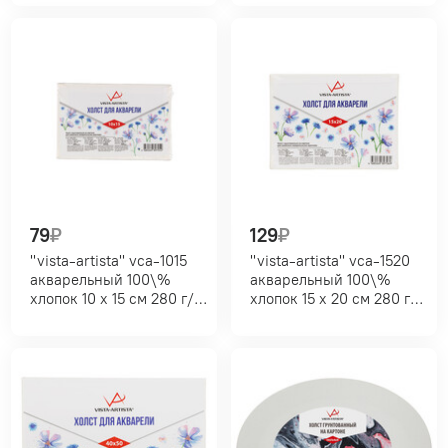
79
₽
129
₽
"vista-artista" vca-1015
"vista-artista" vca-1520
акварельный 100\%
акварельный 100\%
хлопок 10 х 15 см 280 г/
хлопок 15 х 20 см 280 г/
кв.м экстра-мелкое
кв.м экстра-мелкое
зерно мелкозернистый
зерно мелкозернистый