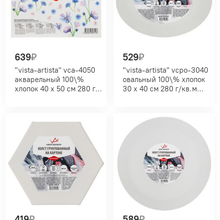
639
₽
529
₽
"vista-artista" vca-4050
"vista-artista" vcpo-3040
акварельный 100\%
овальный 100\% хлопок
хлопок 40 х 50 см 280 г/
30 х 40 см 280 г/кв.м
кв.м экстра-мелкое
среднезернистый
зерно мелкозернистый
419
₽
589
₽