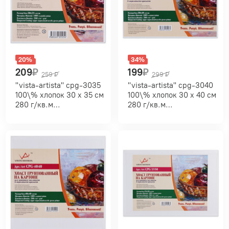
20%
34%
209
₽
199
₽
259
₽
299
₽
"vista-artista" cpg-3035
"vista-artista" cpg-3040
100\% хлопок 30 х 35 см
100\% хлопок 30 х 40 см
280 г/кв.м
280 г/кв.м
мелкозернистый
мелкозернистый