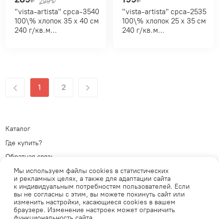
299
₽
"vista-artista" cpca-3540
"vista-artista" cpca-2535
100\% хлопок 35 х 40 см
100\% хлопок 25 х 35 см
240 г/кв.м
240 г/кв.м
мелкозернистый
мелкозернистый
1
2
Каталог
Где купить?
Обратная связь
Политика обработки
Мы используем файлы cookies в статистических
персональных данных
Телеграм
и рекламных целях, а также для адаптации сайта
к индивидуальным потребностям пользователей. Если
Публичная оферта
ВКонтакте
вы не согласны с этим, вы можете покинуть сайт или
изменить настройки, касающиеся cookies в вашем
браузере. Изменение настроек может ограничить
функциональность сайта.