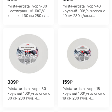
"vista-artista" vcph-30
"vista-artista" vcpr-40
шестигранный 100\%
круглый 100\% хлопок d
хлопок d 30 см 280 г/
40 см 280 г/кв.м
кв.м среднезернистый
среднезернистый
339
₽
159
₽
"vista-artista" vcpr-30
"vista-artista" vcpr-18
круглый 100\% хлопок d
круглый 100\% хлопок d
30 см 280 г/кв.м
18 см 280 г/кв.м
среднезернистый
среднезернистый