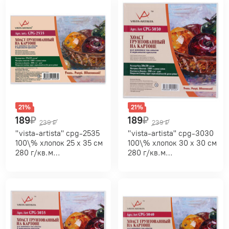
21%
21%
189
₽
189
₽
239
₽
239
₽
"vista-artista" cpg-2535
"vista-artista" cpg-3030
100\% хлопок 25 х 35 см
100\% хлопок 30 х 30 см
280 г/кв.м
280 г/кв.м
мелкозернистый
мелкозернистый