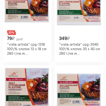
21%
79
₽
349
₽
99
₽
"vista-artista" cpg-1318
"vista-artista" cpg-3540
100\% хлопок 13 х 18 см
100\% хлопок 35 х 40 см
280 г/кв.м
280 г/кв.м
мелкозернистый
мелкозернистый