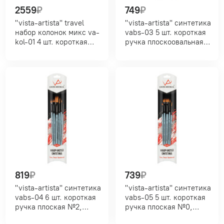
2559
₽
749
₽
"vista-artista" travel
"vista-artista" синтетика
набор колонок микс va-
vabs-03 5 шт. короткая
kol-01 4 шт. короткая
ручка плоскоовальная
ручка круглая № 1;
скошенная №0,
круглая №4; овальная
плоскоовальная №2,
№8; плоская №6
плоская скошенная №6,
круглая №8, плоская
№10
819
₽
739
₽
"vista-artista" синтетика
"vista-artista" синтетика
vabs-04 6 шт. короткая
vabs-05 5 шт. короткая
ручка плоская №2,
ручка плоская №0,
плоскоовальная
лайнер №3, плоская