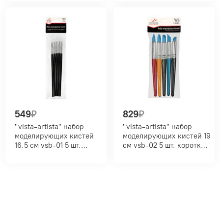
"кошачий язык" №2,
скошенная №4, круглая
плоская скошенная №4,
№5, плоская
лайнер №5, круглая №6,
укороченная №12
плоская удлиненная №10
549
₽
829
₽
"vista-artista" набор
"vista-artista" набор
моделирующих кистей
моделирующих кистей 19
16.5 см vsb-01 5 шт.
см vsb-02 5 шт. короткая
короткая ручка
ручка