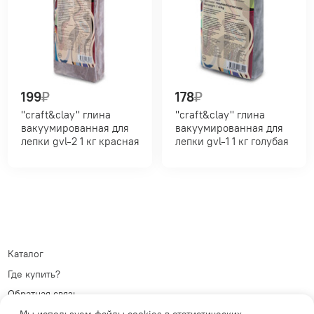
199
₽
178
₽
"craft&clay" глина
"craft&clay" глина
вакуумированная для
вакуумированная для
лепки gvl-2 1 кг красная
лепки gvl-1 1 кг голубая
Каталог
Где купить?
Обратная связь