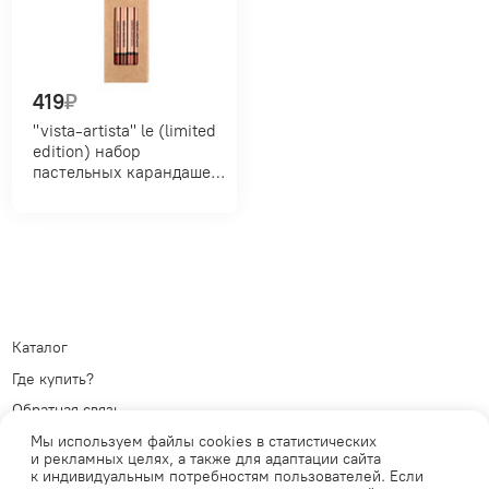
419
₽
"vista-artista" le (limited
edition) набор
пастельных карандашей
vfps-6 6 шт. сангина x 2,
сангина светлая x 2,
сепия x 2
Каталог
Где купить?
Обратная связь
Политика обработки
Мы используем файлы cookies в статистических
персональных данных
Телеграм
и рекламных целях, а также для адаптации сайта
к индивидуальным потребностям пользователей. Если