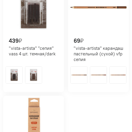
439
₽
69
₽
"vista-artista" "сепия"
"vista-artista" карандаш
vass 4 шт. темная/dark
пастельный (сухой) vfp
сепия