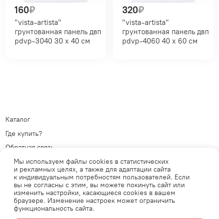
160
₽
320
₽
"vista-artista"
"vista-artista"
грунтованная панель двп
грунтованная панель двп
pdvp-3040 30 х 40 см
pdvp-4060 40 х 60 см
Каталог
Где купить?
Обратная связь
Политика обработки
Мы используем файлы cookies в статистических
персональных данных
Телеграм
и рекламных целях, а также для адаптации сайта
к индивидуальным потребностям пользователей. Если
Публичная оферта
ВКонтакте
вы не согласны с этим, вы можете покинуть сайт или
изменить настройки, касающиеся cookies в вашем
браузере. Изменение настроек может ограничить
функциональность сайта.
Продавец: АО «Планета увлечений» ОГРН: 1077761771537 Юридический