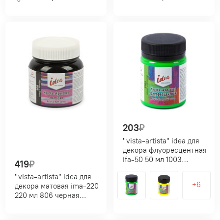
203
₽
"vista-artista" idea для
декора флуоресцентная
ifa-50 50 мл 1003
419
₽
зеленая (green)
"vista-artista" idea для
декора матовая ima-220
220 мл 806 черная
(black)