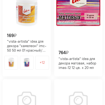
169
₽
"vista-artista" idea для
декора "хамелеон" imc-
50 50 мл 01 красный/
764
₽
золотистый
"vista-artista" idea для
декора матовая, набор
imas-12 12 цв. х 20 мл