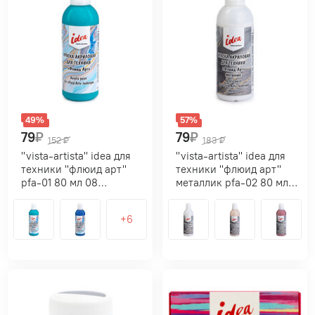
49%
57%
79
₽
79
₽
152
₽
183
₽
"vista-artista" idea для
"vista-artista" idea для
техники "флюид арт"
техники "флюид арт"
pfa-01 80 мл 08
металлик pfa-02 80 мл
аквамарин/aquamarine
20 под серебро/silver