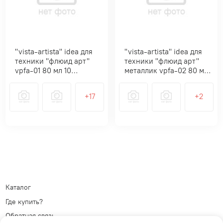
"vista-artista" idea для
"vista-artista" idea для
техники "флюид арт"
техники "флюид арт"
vpfa-01 80 мл 10
металлик vpfa-02 80 мл
молочный шоколад/milk
21 под золото/gold
chocolate
Каталог
Где купить?
Обратная связь