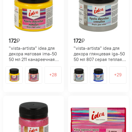
172
₽
172
₽
"vista-artista" idea для
"vista-artista" idea для
декора матовая ima-50
декора глянцевая iga-50
50 мл 211 канареечная
50 мл 807 серая теплая
желтая (canary yellow)
(warm gray)