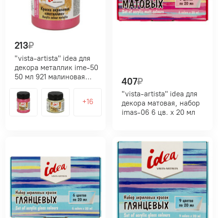
213
₽
"vista-artista" idea для
декора металлик ime-50
50 мл 921 малиновая
407
₽
металлик (crimson
"vista-artista" idea для
metallic)
декора матовая, набор
imas-06 6 цв. х 20 мл