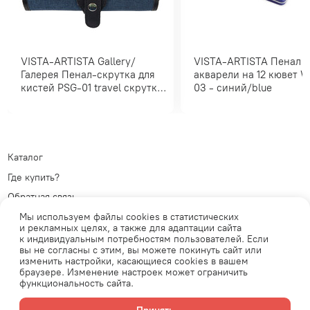
VISTA-ARTISTA Gallery/
VISTA-ARTISTA Пенал для
Галерея Пенал-скрутка для
акварели на 12 кювет WMB-12
кистей PSG-01 travel скрутка/
03 - синий/blue
т-синий
Каталог
Где купить?
Обратная связь
Политика обработки
Мы используем файлы cookies в статистических
персональных данных
Телеграм
и рекламных целях, а также для адаптации сайта
к индивидуальным потребностям пользователей. Если
Публичная оферта
ВКонтакте
вы не согласны с этим, вы можете покинуть сайт или
изменить настройки, касающиеся cookies в вашем
браузере. Изменение настроек может ограничить
функциональность сайта.
Продавец: АО «Планета увлечений» ОГРН: 1077761771537 Юридический
адрес: 105554, г.Москва, ул. 11-я Парковая, д. 9/35, этаж 1, помещение