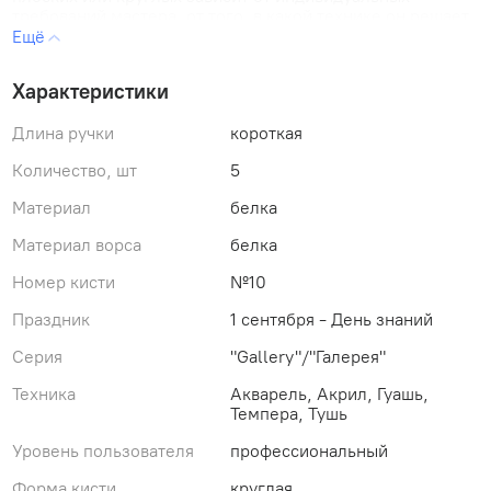
требований мастера, от того, в какой технике он решает
определенные живописные задачи.
Диаметр волоса - 5,5 мм
Характеристики
Длина волоса, выставка - 24 мм
Длина ручки : 160 мм
Длина ручки
короткая
Тип патрона - никелевая цельнотянутая обойма
Ручка крашенная, покрытая лаком
Количество, шт
5
Материал
белка
Материал ворса
белка
Номер кисти
№10
Праздник
1 сентября - День знаний
Серия
"Gallery"/"Галерея"
Техника
Акварель, Акрил, Гуашь,
Темпера, Тушь
Уровень пользователя
профессиональный
Форма кисти
круглая