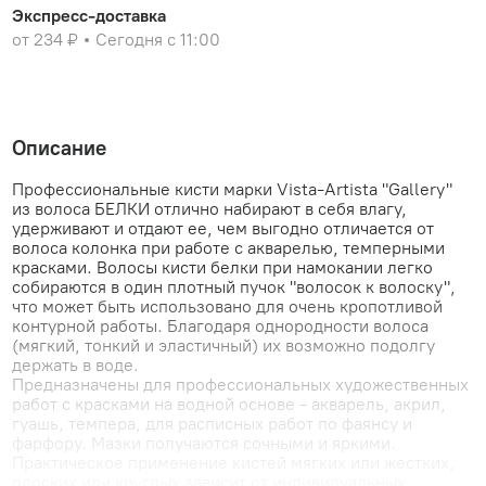
Экспресс-доставка
от 234 ₽
Сегодня с 11:00
Описание
Профессиональные кисти марки Vista-Artista "Gallery"
из волоса БЕЛКИ отлично набирают в себя влагу,
удерживают и отдают ее, чем выгодно отличается от
волоса колонка при работе с акварелью, темперными
красками. Волосы кисти белки при намокании легко
собираются в один плотный пучок "волосок к волоску",
что может быть использовано для очень кропотливой
контурной работы. Благодаря однородности волоса
(мягкий, тонкий и эластичный) их возможно подолгу
держать в воде.
Предназначены для профессиональных художественных
работ с красками на водной основе - акварель, акрил,
гуашь, темпера, для расписных работ по фаянсу и
фарфору. Мазки получаются сочными и яркими.
Практическое применение кистей мягких или жестких,
плоских или круглых зависит от индивидуальных