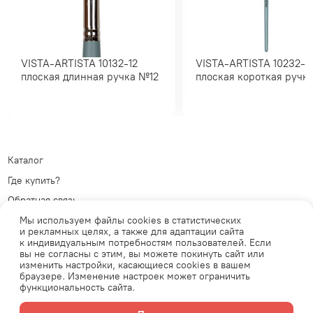
VISTA-ARTISTA 10132-12
VISTA-ARTISTA 10232-10
плоская длинная ручка №12
плоская короткая ру
Каталог
Где купить?
Обратная связь
Политика обработки
Мы используем файлы cookies в статистических
персональных данных
Телеграм
и рекламных целях, а также для адаптации сайта
к индивидуальным потребностям пользователей. Если
Публичная оферта
ВКонтакте
вы не согласны с этим, вы можете покинуть сайт или
изменить настройки, касающиеся cookies в вашем
браузере. Изменение настроек может ограничить
функциональность сайта.
Продавец: АО «Планета увлечений» ОГРН: 1077761771537 Юридический
адрес: 105554, г.Москва, ул. 11-я Парковая, д. 9/35, этаж 1, помещение