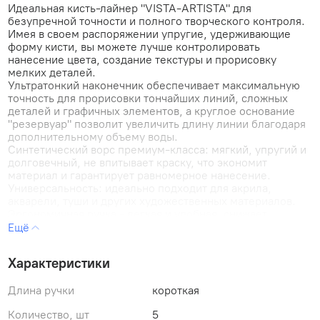
Идеальная кисть-лайнер "VISTA-ARTISTA" для
безупречной точности и полного творческого контроля.
Имея в своем распоряжении упругие, удерживающие
форму кисти, вы можете лучше контролировать
нанесение цвета, создание текстуры и прорисовку
мелких деталей.
Ультратонкий наконечник обеспечивает максимальную
точность для прорисовки тончайших линий, сложных
деталей и графичных элементов, а круглое основание
"резервуар" позволит увеличить длину линии благодаря
дополнительному объему воды.
Синтетический ворс премиум-класса: мягкий, упругий и
долговечный, не впитывает краску, что экономит
материал и гарантирует равномерное нанесение.
Универсальность: идеально подходит для акрила,
акварели, туши и других художественных материалов.
Эргономичная ручка - легкая и удобная, снижает
усталость при длительной работе.
Эта кисть создана для профессионалов и любителей,
которые ценят точность, комфорт и надежность.
Характеристики
Сделайте каждый штрих идеальным!
Артикул: 90336-6
Длина ручки
короткая
Длина ручки: короткая, 18.8 см
Материал: синтетика
Количество, шт
5
Форма кисти: лайнер