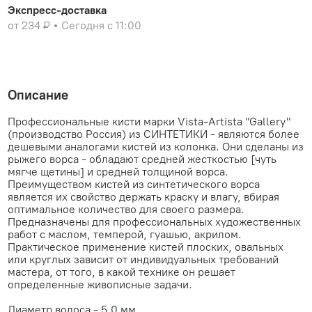
Экспресс-доставка
от 234 ₽
Сегодня с 11:00
Описание
Профессиональные кисти марки Vista-Artista "Gallery"
(производство Россия) из СИНТЕТИКИ - являются более
дешевыми аналогами кистей из колонка. Они сделаны из
рыжего ворса - обладают средней жесткостью [чуть
мягче щетины] и средней толщиной ворса.
Преимуществом кистей из синтетического ворса
является их свойство держать краску и влагу, вбирая
оптимальное количество для своего размера.
Предназначены для профессиональных художественных
работ с маслом, темперой, гуашью, акрилом.
Практическое применение кистей плоских, овальных
или круглых зависит от индивидуальных требований
мастера, от того, в какой технике он решает
определенные живописные задачи.
Диаметр волоса - 5.0 мм