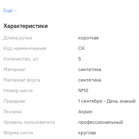
способствует хорошей наполняемости кисти и ровному
нанесению краски.
Диаметр волоса - 5 мм
Характеристики
Длина волоса, выставка - 23 мм
Длина ручки - 180 мм
Длина ручки
короткая
Тип патрона - никелевая цельнотянутая обойма
Ручка крашенная
Код наименования
СК
Количество, шт
5
Материал
синтетика
Материал ворса
синтетика
Номер кисти
№10
Праздник
1 сентября - День знаний
Техника
Акрил
Уровень пользователя
профессиональный
Форма кисти
круглая