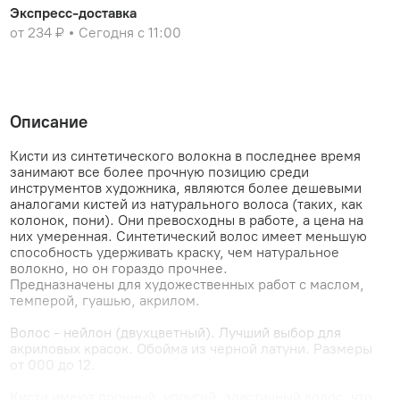
Экспресс-доставка
от 234 ₽
Сегодня с 11:00
Описание
Кисти из синтетического волокна в последнее время
занимают все более прочную позицию среди
инструментов художника, являются более дешевыми
аналогами кистей из натурального волоса (таких, как
колонок, пони). Они превосходны в работе, а цена на
них умеренная. Синтетический волос имеет меньшую
способность удерживать краску, чем натуральное
волокно, но он гораздо прочнее.
Предназначены для художественных работ с маслом,
темперой, гуашью, акрилом.
Волос - нейлон (двухцветный). Лучший выбор для
акриловых красок. Обойма из черной латуни. Размеры
от 000 до 12.
Кисти имеют прочный, упругий, эластичный волос, что