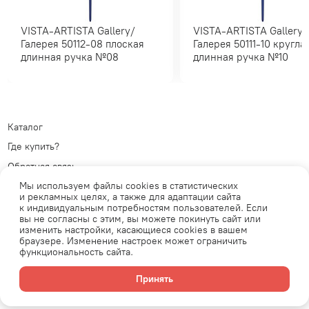
VISTA-ARTISTA Gallery/
VISTA-ARTISTA Gallery/
Галерея 50112-08 плоская
Галерея 50111-10 круглая
длинная ручка №08
длинная ручка №10
Каталог
Где купить?
Обратная связь
Мы используем файлы cookies в статистических
Политика обработки
и рекламных целях, а также для адаптации сайта
персональных данных
Телеграм
к индивидуальным потребностям пользователей. Если
Публичная оферта
ВКонтакте
вы не согласны с этим, вы можете покинуть сайт или
изменить настройки, касающиеся cookies в вашем
браузере. Изменение настроек может ограничить
функциональность сайта.
Продавец: АО «Планета увлечений» ОГРН: 1077761771537 Юридический
адрес: 105554, г.Москва, ул. 11-я Парковая, д. 9/35, этаж 1, помещение
Принять
V. Email: shop@leonardo.ru