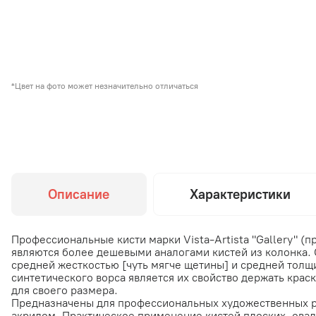
*Цвет на фото может незначительно отличаться
Описание
Характеристики
Профессиональные кисти марки Vista-Artista "Gallery" (
являются более дешевыми аналогами кистей из колонка. 
средней жесткостью [чуть мягче щетины] и средней толщ
синтетического ворса является их свойство держать краск
для своего размера.
Предназначены для профессиональных художественных ра
акрилом. Практическое применение кистей плоских, овал