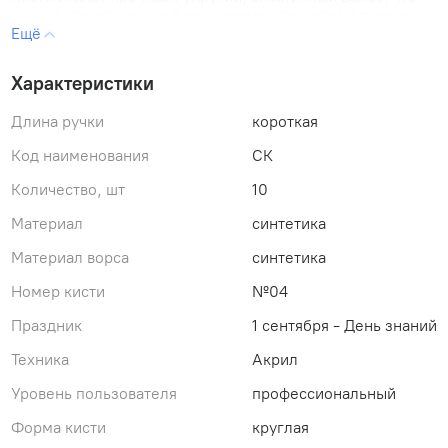
способствует хорошей наполняемости кисти и ровному
нанесению краски.
Диаметр волоса - 2,5 мм
Характеристики
Длина волоса, выставка - 14 мм
Длина ручки - 180 мм
Длина ручки
короткая
Тип патрона - никелевая цельнотянутая обойма
Ручка крашенная
Код наименования
СК
Количество, шт
10
Материал
синтетика
Материал ворса
синтетика
Номер кисти
№04
Праздник
1 сентября - День знаний
Техника
Акрил
Уровень пользователя
профессиональный
Форма кисти
круглая