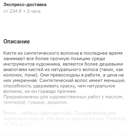
Экспресс-доставка
от 234 ₽
3 часа
Описание
Кисти из синтетического волокна в последнее время
занимают все более прочную позицию среди
инструментов художника, являются более дешевыми
аналогами кистей из натурального волоса (таких, как
колонок, пони). Они превосходны в работе, а цена на
них умеренная. Синтетический волос имеет меньшую
способность удерживать краску, чем натуральное
волокно, но он гораздо прочнее.
Предназначены для художественных работ с маслом,
темперой, гуашью, акрилом.
Волос - нейлон (двухцветный). Лучший выбор для
акриловых красок. Обойма из черной латуни. Размеры
от 000 до 12.
Кисти имеют прочный, упругий, эластичный волос, что