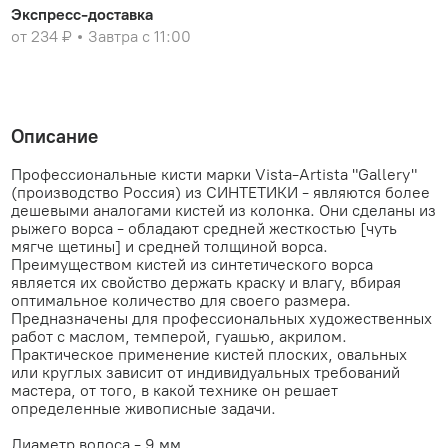
Экспресс-доставка
от 234 ₽
Завтра с 11:00
Описание
Профессиональные кисти марки Vista-Artista "Gallery"
(производство Россия) из СИНТЕТИКИ - являются более
дешевыми аналогами кистей из колонка. Они сделаны из
рыжего ворса - обладают средней жесткостью [чуть
мягче щетины] и средней толщиной ворса.
Преимуществом кистей из синтетического ворса
является их свойство держать краску и влагу, вбирая
оптимальное количество для своего размера.
Предназначены для профессиональных художественных
работ с маслом, темперой, гуашью, акрилом.
Практическое применение кистей плоских, овальных
или круглых зависит от индивидуальных требований
мастера, от того, в какой технике он решает
определенные живописные задачи.
Диаметр волоса - 9 мм