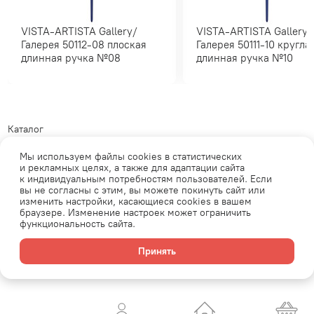
VISTA-ARTISTA Gallery/
VISTA-ARTISTA Gallery/
Галерея 50112-08 плоская
Галерея 50111-10 круглая
длинная ручка №08
длинная ручка №10
Каталог
Где купить?
Мы используем файлы cookies в статистических
и рекламных целях, а также для адаптации сайта
Обратная связь
к индивидуальным потребностям пользователей. Если
Телеграм
Политика обработки
вы не согласны с этим, вы можете покинуть сайт или
персональных данных
ВКонтакте
изменить настройки, касающиеся cookies в вашем
браузере. Изменение настроек может ограничить
функциональность сайта.
Продавец: АО «Планета увлечений» ОГРН: 1077761771537 Юридический
Принять
адрес: 105554, г.Москва, ул. 11-я Парковая, д. 9/35, этаж 1, помещение V