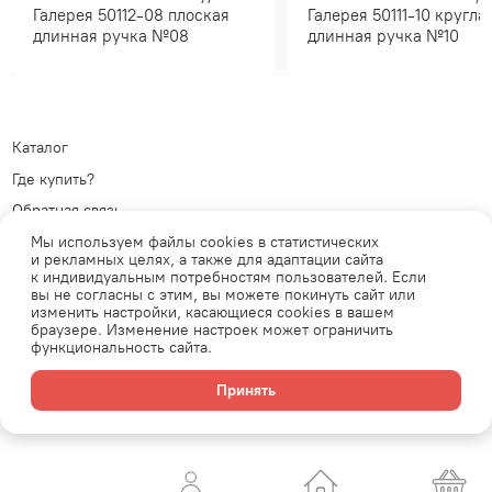
Галерея 50112-08 плоская
Галерея 50111-10 круглая
длинная ручка №08
длинная ручка №10
Каталог
Где купить?
Обратная связь
Политика обработки
Мы используем файлы cookies в статистических
персональных данных
Телеграм
и рекламных целях, а также для адаптации сайта
к индивидуальным потребностям пользователей. Если
Публичная оферта
ВКонтакте
вы не согласны с этим, вы можете покинуть сайт или
изменить настройки, касающиеся cookies в вашем
браузере. Изменение настроек может ограничить
функциональность сайта.
Продавец: АО «Планета увлечений» ОГРН: 1077761771537 Юридический
адрес: 105554, г.Москва, ул. 11-я Парковая, д. 9/35, этаж 1, помещение
Принять
V. Email: shop@leonardo.ru