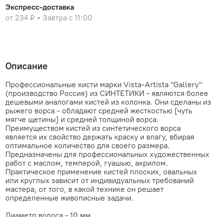
Экспресс-доставка
от 234 ₽
Завтра с 11:00
Описание
Профессиональные кисти марки Vista-Artista "Gallery"
(производство Россия) из СИНТЕТИКИ - являются более
дешевыми аналогами кистей из колонка. Они сделаны из
рыжего ворса - обладают средней жесткостью [чуть
мягче щетины] и средней толщиной ворса.
Преимуществом кистей из синтетического ворса
является их свойство держать краску и влагу, вбирая
оптимальное количество для своего размера.
Предназначены для профессиональных художественных
работ с маслом, темперой, гуашью, акрилом.
Практическое применение кистей плоских, овальных
или круглых зависит от индивидуальных требований
мастера, от того, в какой технике он решает
определенные живописные задачи.
Диаметр волоса - 10 мм